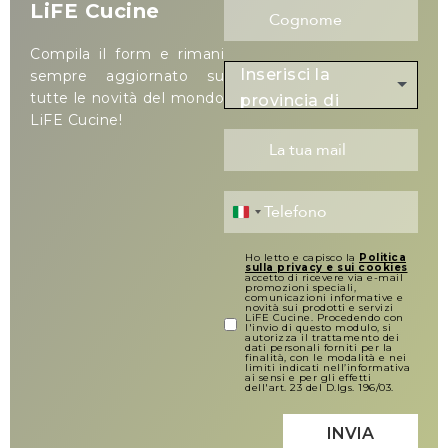
LiFE Cucine
Compila il form e rimani
Inserisci la
sempre aggiornato su
tutte le novità del mondo
provincia di
LiFE Cucine!
residenza
Italy +39
Ho letto e capisco la
Politica
sulla privacy e sui cookies
accetto di ricevere via e-mail
promozioni speciali,
comunicazioni informative e
novità sui prodotti e servizi
LiFE Cucine. Procedendo con
l'invio di questo modulo, si
autorizza il trattamento dei
dati personali forniti per la
finalità, con le modalità e nei
limiti indicati nell’informativa
ai sensi e per gli effetti
dell'art. 23 del D.lgs. 196/03.
INVIA