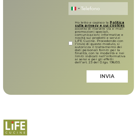
Italy +39
Ho letto e capisco la
Politica
sulla privacy e sui cookies
accetto di ricevere via e-mail
promozioni speciali,
comunicazioni informative e
novità sui prodotti e servizi
LiFE Cucine. Procedendo con
l'invio di questo modulo, si
autorizza il trattamento dei
dati personali forniti per la
finalità, con le modalità e nei
limiti indicati nell’informativa
ai sensi e per gli effetti
dell'art. 23 del D.lgs. 196/03.
INVIA