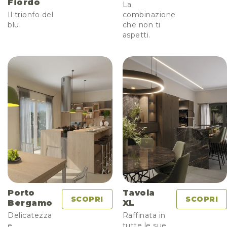
Fiordo
La
Il trionfo del
combinazione
blu.
che non ti
aspetti.
Porto
Tavola
SCOPRI
SCOPRI
Bergamo
XL
Delicatezza
Raffinata in
e
tutte le sue