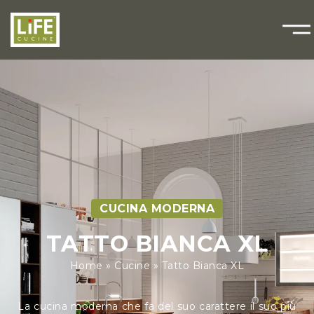
CUCINA MODERNA
TATTO BIANCA XL
Home
»
Cucine
»
Tatto Bianca XL
La cucina moderna che fa del suo carattere il suo più