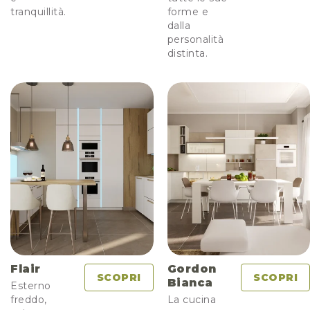
tranquillità.
forme e
dalla
personalità
distinta.
Flair
Gordon
SCOPRI
SCOPRI
Bianca
Esterno
freddo,
La cucina