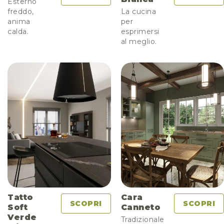
Esterno
freddo,
La cucina
anima
per
calda.
esprimersi
al meglio.
Tatto
Cara
SCOPRI
SCOPRI
Soft
Canneto
Verde
Tradizionale