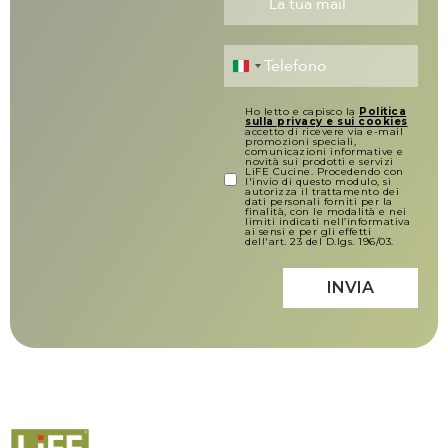
Italy +39
Ho letto e capisco la
Politica
sulla privacy e sui cookies
accetto di ricevere via e-mail
promozioni speciali,
comunicazioni informative e
novità sui prodotti e servizi
LiFE Cucine. Procedendo con
l'invio di questo modulo, si
autorizza il trattamento dei
dati personali forniti per la
finalità, con le modalità e nei
limiti indicati nell’informativa
ai sensi e per gli effetti
dell'art. 23 del D.lgs. 196/03.
INVIA