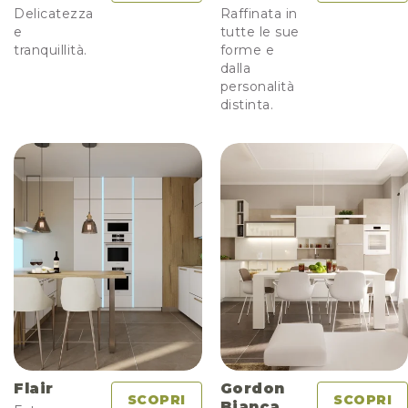
Delicatezza
Raffinata in
e
tutte le sue
tranquillità.
forme e
dalla
personalità
distinta.
Flair
Gordon
SCOPRI
SCOPRI
Bianca