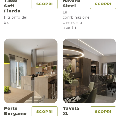
Tatto
Havana
SCOPRI
SCOPRI
Soft
Steel
Fiordo
La
Il trionfo del
combinazione
blu.
che non ti
aspetti.
Porto
Tavola
SCOPRI
SCOPRI
Bergamo
XL