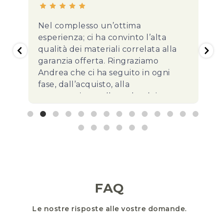
Nel complesso un’ottima
Un gra
esperienza; ci ha convinto l’alta
braviss
qualità dei materiali correlata alla
grado 
garanzia offerta. Ringraziamo
richies
Andrea che ci ha seguito in ogni
fase, dall’acquisto, alla
progettazione, alla scelta dei
materiali ecc. e si è reso sempre
disponibile ad ogni nostra
FAQ
Le nostre risposte alle vostre domande.