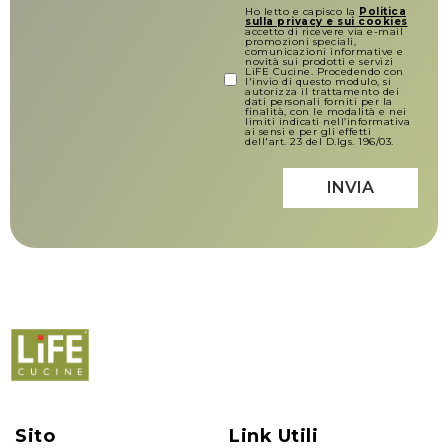
Ho letto e capisco la
Politica
sulla privacy e sui cookies
accetto di ricevere via e-mail
promozioni speciali,
comunicazioni informative e
novità sui prodotti e servizi
LiFE Cucine. Procedendo con
l'invio di questo modulo, si
autorizza il trattamento dei
dati personali forniti per la
finalità, con le modalità e nei
limiti indicati nell’informativa
ai sensi e per gli effetti
dell'art. 23 del D.lgs. 196/03.
INVIA
Sito
Link Utili