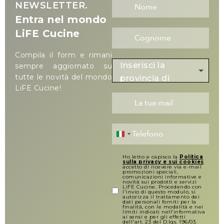
NEWSLETTER.
Entra nel mondo
LiFE Cucine
Compila il form e rimani
Inserisci la
sempre aggiornato su
tutte le novità del mondo
provincia di
LiFE Cucine!
residenza
Italy +39
Ho letto e capisco la
Politica
sulla privacy e sui cookies
accetto di ricevere via e-mail
promozioni speciali,
comunicazioni informative e
novità sui prodotti e servizi
LiFE Cucine. Procedendo con
l'invio di questo modulo, si
autorizza il trattamento dei
dati personali forniti per la
finalità, con le modalità e nei
limiti indicati nell’informativa
ai sensi e per gli effetti
dell'art. 23 del D.lgs. 196/03.