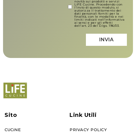
novità sui prodotti e servizi
LiFE Cucine. Procedendo con
l'invio di questo modulo, si
autorizza il trattamento dei
dati personali forniti per la
finalità, con le modalità e nei
limiti indicati nell’informativa
ai sensi e per gli effetti
dell'art. 23 del D.lgs. 196/03.
INVIA
Sito
Link Utili
CUCiNE
PRIVACY POLICY