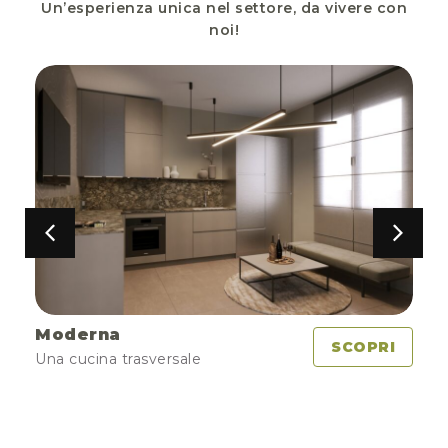
Un’esperienza unica nel settore, da vivere con
noi!
Moderna
I
SCOPRI
Una cucina trasversale
Ca
i