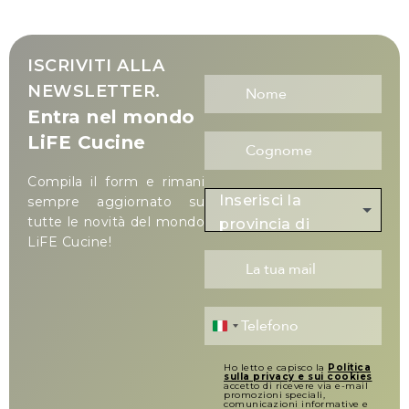
ISCRIVITI ALLA
NEWSLETTER.
Entra nel mondo
LiFE Cucine
Compila il form e rimani
Inserisci la
sempre aggiornato su
tutte le novità del mondo
provincia di
LiFE Cucine!
residenza
Italy +39
Ho letto e capisco la
Politica
sulla privacy e sui cookies
accetto di ricevere via e-mail
promozioni speciali,
comunicazioni informative e